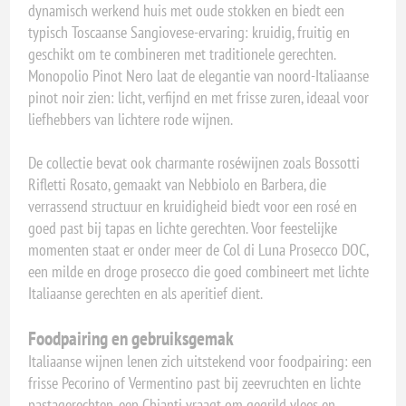
dynamisch werkend huis met oude stokken en biedt een
typisch Toscaanse Sangiovese-ervaring: kruidig, fruitig en
geschikt om te combineren met traditionele gerechten.
Monopolio Pinot Nero laat de elegantie van noord-Italiaanse
pinot noir zien: licht, verfijnd en met frisse zuren, ideaal voor
liefhebbers van lichtere rode wijnen.
De collectie bevat ook charmante roséwijnen zoals Bossotti
Rifletti Rosato, gemaakt van Nebbiolo en Barbera, die
verrassend structuur en kruidigheid biedt voor een rosé en
goed past bij tapas en lichte gerechten. Voor feestelijke
momenten staat er onder meer de Col di Luna Prosecco DOC,
een milde en droge prosecco die goed combineert met lichte
Italiaanse gerechten en als aperitief dient.
Foodpairing en gebruiksgemak
Italiaanse wijnen lenen zich uitstekend voor foodpairing: een
frisse Pecorino of Vermentino past bij zeevruchten en lichte
pastagerechten, een Chianti vraagt om gegrild vlees en