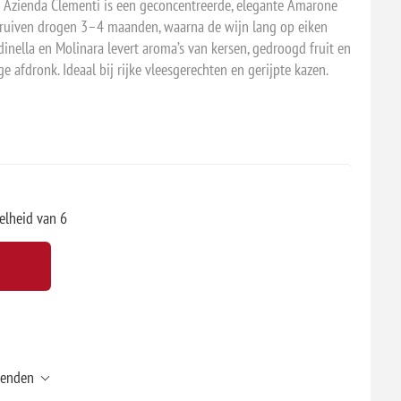
n Azienda Clementi is een geconcentreerde, elegante Amarone
 druiven drogen 3–4 maanden, waarna de wijn lang op eiken
dinella en Molinara levert aroma’s van kersen, gedroogd fruit en
e afdronk. Ideaal bij rijke vleesgerechten en gerijpte kazen.
elheid van 6
zenden