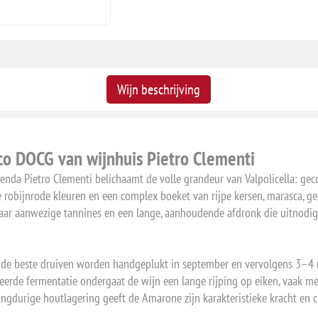
Wijn beschrijving
ico DOCG van wijnhuis Pietro Clementi
enda Pietro Clementi belichaamt de volle grandeur van Valpolicella: gec
e robijnrode kleuren en een complex boeket van rijpe kersen, marasca, g
e maar aanwezige tannines en een lange, aanhoudende afdronk die uitnod
n: de beste druiven worden handgeplukt in september en vervolgens 3–4 
eerde fermentatie ondergaat de wijn een lange rijping op eiken, vaak mee
gdurige houtlagering geeft de Amarone zijn karakteristieke kracht en c