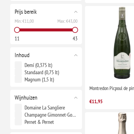
Prijs bereik
Min:
€11,00
Max:
€43,00
11
43
Inhoud
Demí (0,375 lt)
Standaard (0,75 lt)
Magnum (1,5 lt)
Montredon Picpoul de pi
Wijnhuizen
€11,95
Domaine La Sangliere
Champagne Gimonnet-Gonet
Pernet & Pernet