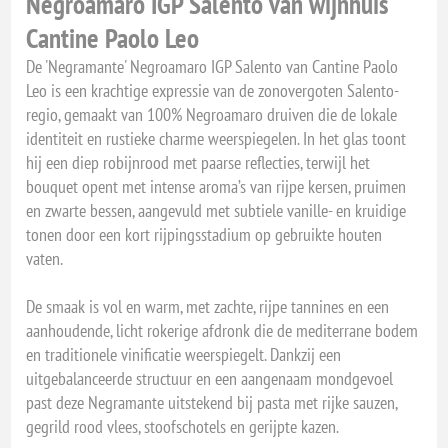
Negroamaro IGP Salento van wijnhuis
Cantine Paolo Leo
De 'Negramante' Negroamaro IGP Salento van Cantine Paolo
Leo is een krachtige expressie van de zonovergoten Salento-
regio, gemaakt van 100% Negroamaro druiven die de lokale
identiteit en rustieke charme weerspiegelen. In het glas toont
hij een diep robijnrood met paarse reflecties, terwijl het
bouquet opent met intense aroma’s van rijpe kersen, pruimen
en zwarte bessen, aangevuld met subtiele vanille- en kruidige
tonen door een kort rijpingsstadium op gebruikte houten
vaten.
De smaak is vol en warm, met zachte, rijpe tannines en een
aanhoudende, licht rokerige afdronk die de mediterrane bodem
en traditionele vinificatie weerspiegelt. Dankzij een
uitgebalanceerde structuur en een aangenaam mondgevoel
past deze Negramante uitstekend bij pasta met rijke sauzen,
gegrild rood vlees, stoofschotels en gerijpte kazen.