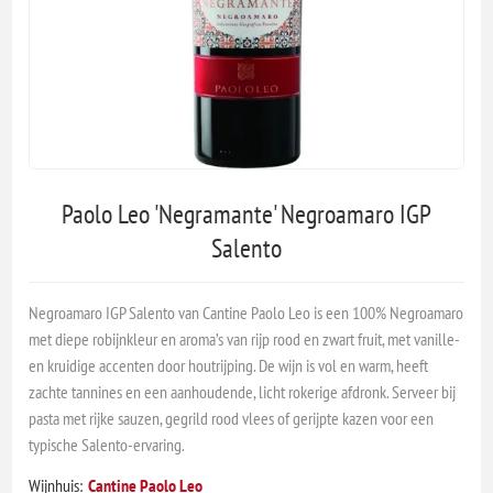
Paolo Leo 'Negramante' Negroamaro IGP
Salento
Negroamaro IGP Salento van Cantine Paolo Leo is een 100% Negroamaro
met diepe robijnkleur en aroma’s van rijp rood en zwart fruit, met vanille-
en kruidige accenten door houtrijping. De wijn is vol en warm, heeft
zachte tannines en een aanhoudende, licht rokerige afdronk. Serveer bij
pasta met rijke sauzen, gegrild rood vlees of gerijpte kazen voor een
typische Salento-ervaring.
Wijnhuis:
Cantine Paolo Leo