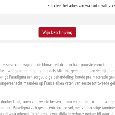
Selecteer het adres van waaruit u wilt ver
Wijn beschrijving
pressieve rode wijn die de Monastrell-druif in haar puurste vorm toont
luch-wijngaarden in Fontanars dels Alforins, gelegen op aanzienlijke ho
r krijgt Paradigma een zorgvuldige behandeling: koude pre-maceratie gev
ngeveer acht maanden op Franse eiken vaten van eerste tot tweede geb
ijp donker fruit, tonen van zwarte bessen, pruim en subtiele kruiden, aa
senteert Paradigma zich geconcentreerd en vol, met zijdeachtige tannin
ard weerspiegelt. Paradigma is veelzijdig inzetbaar: perfect bij gegrild 