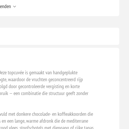
zenden
. Deze topcuvée is gemaakt van handgeplukte
ogte, waardoor de vruchten geconcentreerd rijp
olgd door gecontroleerde vergisting en korte
ruik — een combinatie die structuur geeft zonder
ngevuld met donkere chocolade- en koffieakkoorden die
es en een lange, warme afdronk die de mediterrane
rood vlees, stoofschotels met diepgang of rijke tapas