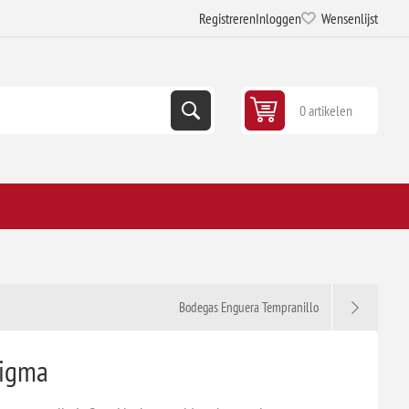
Registreren
Inloggen
Wensenlijst
0 artikelen
Bodegas Enguera Tempranillo
digma