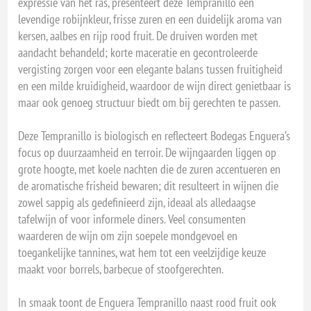
expressie van het ras, presenteert deze Tempranillo een
levendige robijnkleur, frisse zuren en een duidelijk aroma van
kersen, aalbes en rijp rood fruit. De druiven worden met
aandacht behandeld; korte maceratie en gecontroleerde
vergisting zorgen voor een elegante balans tussen fruitigheid
en een milde kruidigheid, waardoor de wijn direct genietbaar is
maar ook genoeg structuur biedt om bij gerechten te passen.
Deze Tempranillo is biologisch en reflecteert Bodegas Enguera’s
focus op duurzaamheid en terroir. De wijngaarden liggen op
grote hoogte, met koele nachten die de zuren accentueren en
de aromatische frisheid bewaren; dit resulteert in wijnen die
zowel sappig als gedefinieerd zijn, ideaal als alledaagse
tafelwijn of voor informele diners. Veel consumenten
waarderen de wijn om zijn soepele mondgevoel en
toegankelijke tannines, wat hem tot een veelzijdige keuze
maakt voor borrels, barbecue of stoofgerechten.
In smaak toont de Enguera Tempranillo naast rood fruit ook