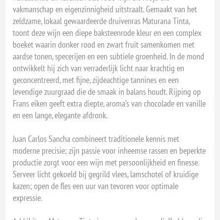
vakmanschap en eigenzinnigheid uitstraalt. Gemaakt van het
zeldzame, lokaal gewaardeerde druivenras Maturana Tinta,
toont deze wijn een diepe baksteenrode kleur en een complex
boeket waarin donker rood en zwart fruit samenkomen met
aardse tonen, specerijen en een subtiele groenheid. In de mond
ontwikkelt hij zich van verraderlijk licht naar krachtig en
geconcentreerd, met fijne, zijdeachtige tannines en een
levendige zuurgraad die de smaak in balans houdt. Rijping op
Frans eiken geeft extra diepte, aroma’s van chocolade en vanille
en een lange, elegante afdronk.
Juan Carlos Sancha combineert traditionele kennis met
moderne precisie; zijn passie voor inheemse rassen en beperkte
productie zorgt voor een wijn met persoonlijkheid en finesse.
Serveer licht gekoeld bij gegrild vlees, lamschotel of kruidige
kazen; open de fles een uur van tevoren voor optimale
expressie.